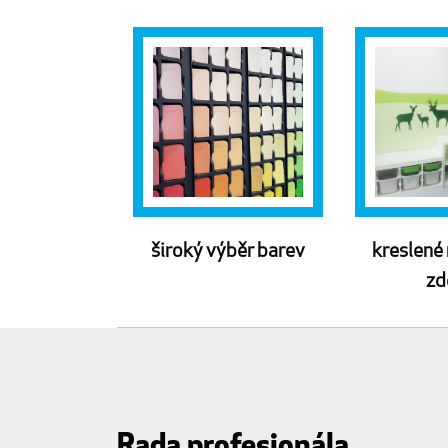
široký výběr barev
kreslené
zd
Rada profesionála...