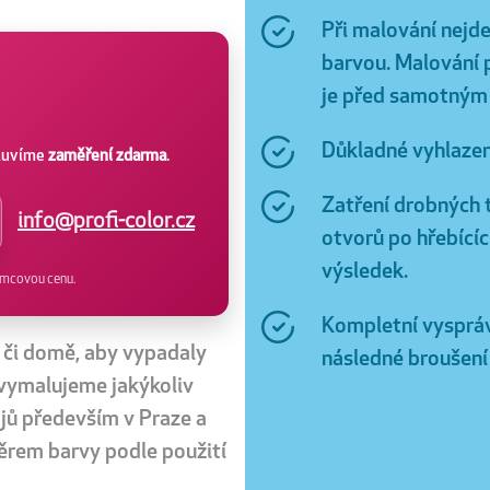
Při malování nejde
barvou. Malování p
je před samotným
Důkladné vyhlazen
luvíme
zaměření zdarma
.
Zatření drobných 
info@profi-color.cz
otvorů po hřebícíc
výsledek.
mcovou cenu.
Kompletní vyspráv
 či domě, aby vypadaly
následné broušení 
vymalujeme jakýkoliv
jů především v Praze a
ěrem barvy podle použití