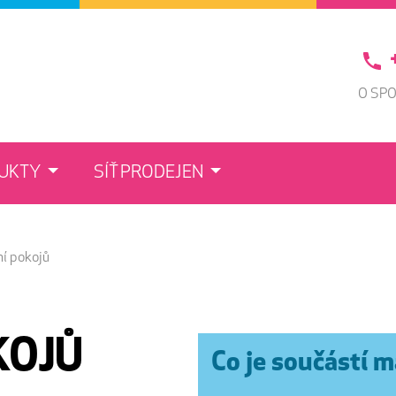
O SP
DUKTY
SÍŤ PRODEJEN
í pokojů
KOJŮ
Co je součástí 