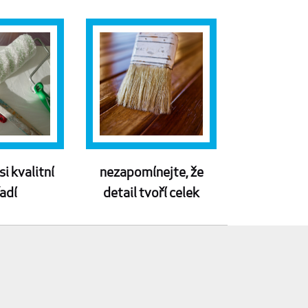
si kvalitní
nezapomínejte, že
adí
detail tvoří celek