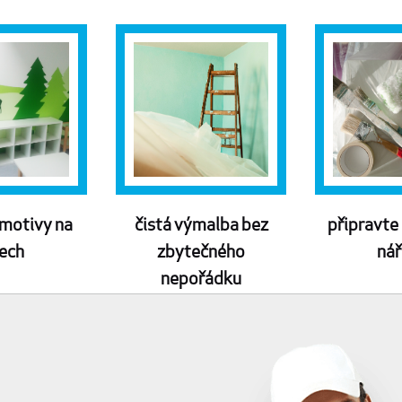
 motivy na
čistá výmalba bez
připravte 
ech
zbytečného
nář
nepořádku