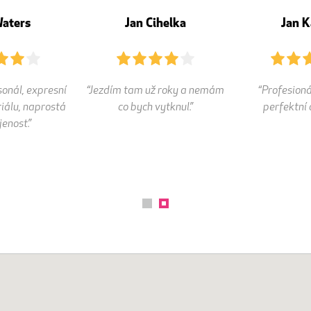
Waters
Jan Cihelka
Jan K
onál, expresní
“Jezdím tam už roky a nemám
“Profesioná
iálu, naprostá
co bych vytknul.”
perfektní 
enost.”