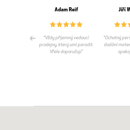
retšnajdrová
Adam Reif
Jiří 
otná obsluha,
“Vždy příjemný vedoucí
“Ochotný pers
ci dobře rozumí.
prodejny, který umí poradit.
dodání mater
bře poradí.”
Vřele doporučuji.”
spokoj