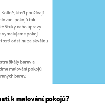
Kolíně, kteří používají
malování pokojů tak
tské štuky nebo úpravy
ak vymalujeme pokoj
ytosti odstínu za skvělou
stré škály barev a
tíme malování pokojů
raných barev.
osti k malování pokojů?