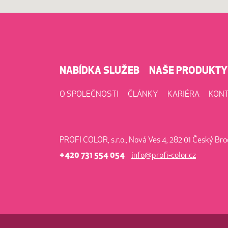
NABÍDKA SLUŽEB
NAŠE PRODUKTY
O SPOLEČNOSTI
ČLÁNKY
KARIÉRA
KON
PROFI COLOR, s.r.o., Nová Ves 4, 282 01 Český Br
+420 731 554 054
info@profi-color.cz