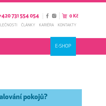
+420 731 554 054
0 Kč
OLEČNOSTI
ČLÁNKY
KARIÉRA
KONTAKTY
E-SHOP
malování pokojů?