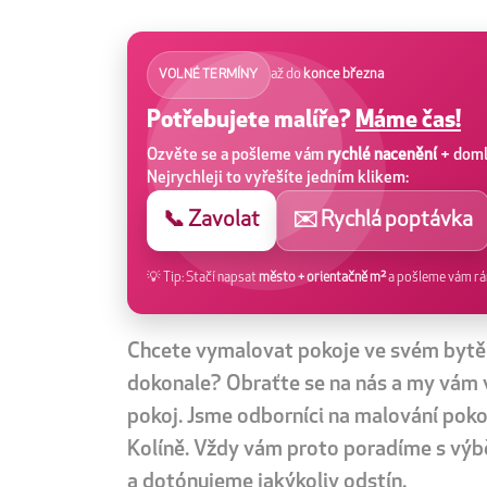
až do
konce března
VOLNÉ TERMÍNY
Potřebujete malíře?
Máme čas!
Ozvěte se a pošleme vám
rychlé nacenění
+ dom
Nejrychleji to vyřešíte jedním klikem:
📞 Zavolat
✉️ Rychlá poptávka
💡 Tip: Stačí napsat
město + orientačně m²
a pošleme vám rá
Chcete vymalovat pokoje ve svém bytě
dokonale? Obraťte se na nás a my vám 
pokoj. Jsme odborníci na malování poko
Kolíně. Vždy vám proto poradíme s výb
a dotónujeme jakýkoliv odstín.