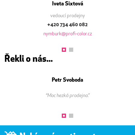
Iveta Sixtová
vedoucí prodejny
+420 734 460 082
nymburk@profi-color.cz
Řekli o nás...
Petr Svoboda
“Moc hezká prodejna.”