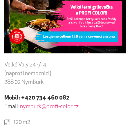
Velké Valy 243/14
(naproti nemocnici)
288 02 Nymburk
Mobil: +420 734 460 082
Email:
nymburk@profi-color.cz
120 m2